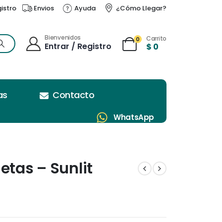
gistro
Envios
Ayuda
¿Cómo Llegar?
Bienvenidos
Carrito
0
Entrar / Registro
$
0
as
Contacto
WhatsApp
etas – Sunlit