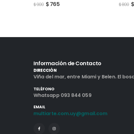
$
680
$
800
$
900
Información de Contacto
DIRECCIÓN
Viña del mar, entre Miami y Belen. El bos
TELÉFONO
Whatsapp 093 844 059
EMAIL
multiarte.com.uy@gmail.com