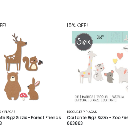
FF!
15% OFF!
S Y PLACAS
TROQUELES Y PLACAS
e Bigz Sizzix - Zoo Friends
Cortante Framelits Sizzix - Ci
3
Scallop 8 piezas 657552