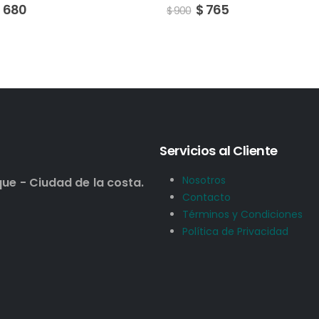
$
765
$
1.454
$
1.710
Servicios al Cliente
Nosotros
que - Ciudad de la costa.
Contacto
Términos y Condiciones
Política de Privacidad