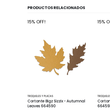
PRODUCTOS RELACIONADOS
15% OFF!
15% O
TROQUELES Y PLACAS
TROQUELE
 Autumnal
Cortante Bigz Sizzix - Forest Friends
Cortant
664593
66386