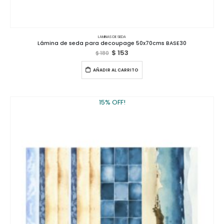
LAMINAS DE SEDA
Lámina de seda para decoupage 50x70cms BASE30
$
153
$
180
AÑADIR AL CARRITO
15% OFF!