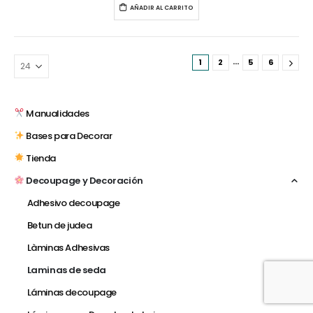
AÑADIR AL CARRITO
…
1
2
5
6
Manualidades
Bases para Decorar
Tienda
Decoupage y Decoración
Adhesivo decoupage
Betun de judea
Làminas Adhesivas
Laminas de seda
Láminas decoupage