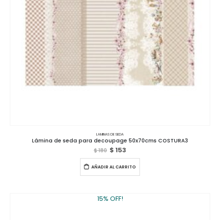
LAMINAS DE SEDA
Lámina de seda para decoupage 50x70cms COSTURA3
$
153
$
180
AÑADIR AL CARRITO
15% OFF!