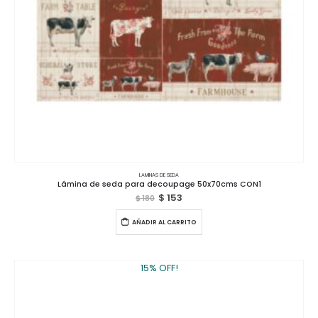
LAMINAS DE SEDA
Lámina de seda para decoupage 50x70cms CON1
$
153
$
180
AÑADIR AL CARRITO
15% OFF!