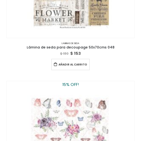
LAMINAS DE SEDA
Lámina de seda para decoupage 50x70cms 048
$
153
$
180
AÑADIR AL CARRITO
15% OFF!