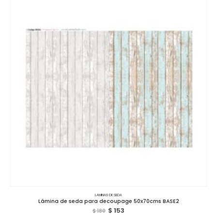
LAMINAS DE SEDA
Lámina de seda para decoupage 50x70cms BASE2
$
153
$
180