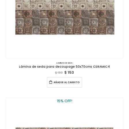
LAMINAS DE SEDA
Lámina de seda para decoupage 50x70cms CERAMIC4
$
153
$
180
AÑADIR AL CARRITO
15% OFF!