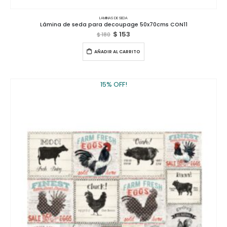
LAMINAS DE SEDA
Lámina de seda para decoupage 50x70cms CON11
$
153
$
180
AÑADIR AL CARRITO
15% OFF!