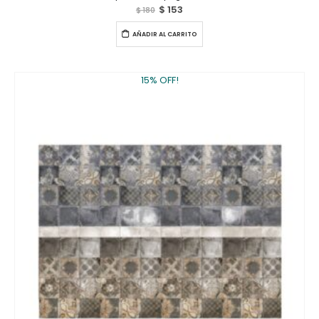
$
153
$
180
AÑADIR AL CARRITO
15% OFF!