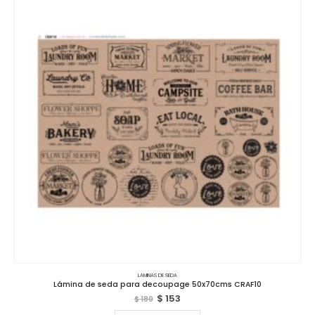
LAMINAS DE SEDA
Lámina de seda para decoupage 50x70cms CRAF10
$
153
$
180