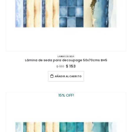
LAMINAS DE SEDA
Lámina de seda para decoupage 50x70cms BH5
$
153
$
180
AÑADIR AL CARRITO
15% OFF!