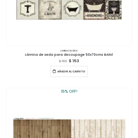
LAMINAS DE SEDA
Lámina de seda para decoupage 50x70cms BAIN1
$
153
$
180
AÑADIR AL CARRITO
15% OFF!