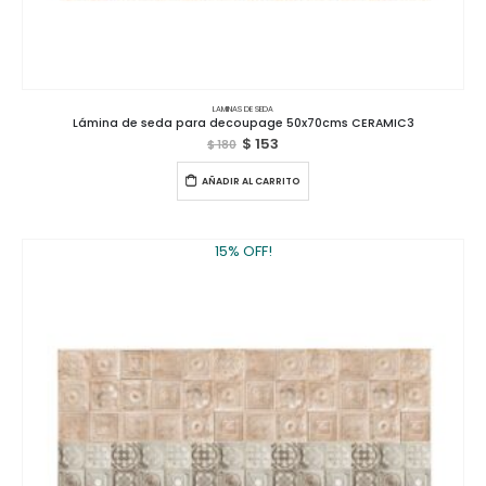
LAMINAS DE SEDA
Lámina de seda para decoupage 50x70cms CERAMIC3
$
153
$
180
AÑADIR AL CARRITO
15% OFF!