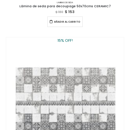
LAMINAS DE SEDA
Lámina de seda para decoupage 50x70cms CERAMIC7
$
153
$
180
AÑADIR AL CARRITO
15% OFF!