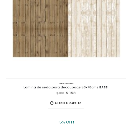
LAMINAS DE SEDA
Lámina de seda para decoupage 50x70cms BASE1
$
153
$
180
AÑADIR AL CARRITO
15% OFF!