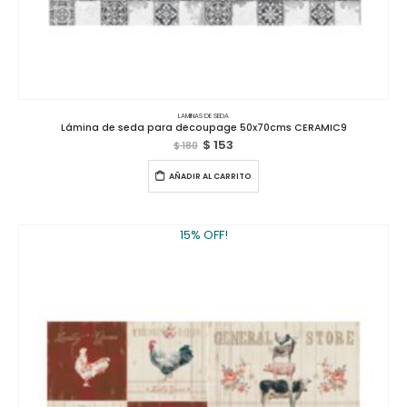
LAMINAS DE SEDA
Lámina de seda para decoupage 50x70cms CERAMIC9
$
153
$
180
AÑADIR AL CARRITO
15% OFF!