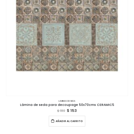
LAMINAS DE SEDA
Lámina de seda para decoupage 50x70cms CERAMIC5
$
153
$
180
AÑADIR AL CARRITO