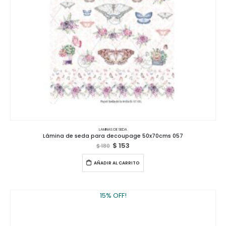
LAMINAS DE SEDA
Lámina de seda para decoupage 50x70cms 057
$
153
$
180
AÑADIR AL CARRITO
15% OFF!