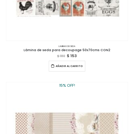
LAMINAS DE SEDA
Lámina de seda para decoupage 50x70cms CON2
$
153
$
180
AÑADIR AL CARRITO
15% OFF!