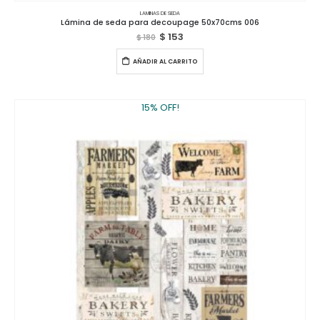
LAMINAS DE SEDA
Lámina de seda para decoupage 50x70cms 006
$
153
$
180
AÑADIR AL CARRITO
15% OFF!