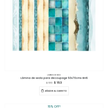
LAMINAS DE SEDA
Lámina de seda para decoupage 50x70cms BH6
$
153
$
180
AÑADIR AL CARRITO
15% OFF!