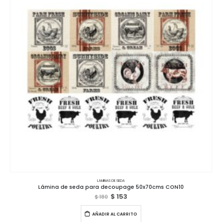
LAMINAS DE SEDA
Lámina de seda para decoupage 50x70cms CON10
$
153
$
180
AÑADIR AL CARRITO