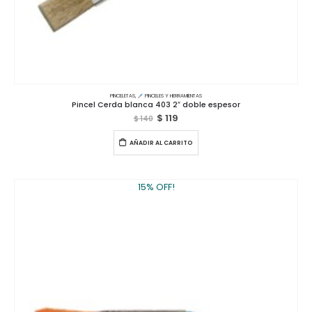
PINCELETAS
,
PINCELES Y HERRAMIENTAS
Pincel Cerda blanca 403 2″ doble espesor
$
119
$
140
AÑADIR AL CARRITO
15% OFF!