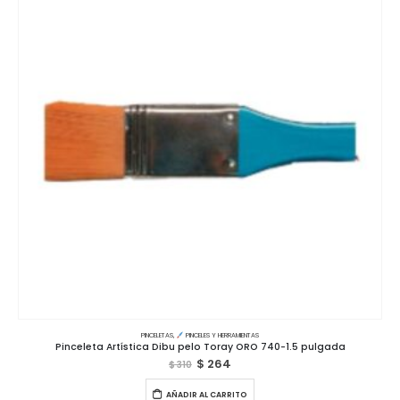
PINCELETAS
,
PINCELES Y HERRAMIENTAS
Pinceleta Artística Dibu pelo Toray ORO 740-1.5 pulgada
$
264
$
310
AÑADIR AL CARRITO