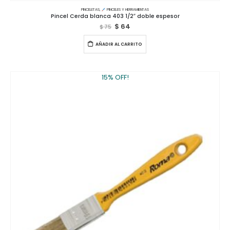
PINCELETAS
,
PINCELES Y HERRAMIENTAS
Pincel Cerda blanca 403 1/2″ doble espesor
$
64
$
75
AÑADIR AL CARRITO
15% OFF!