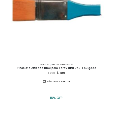
PINCELETAS
,
PINCELES Y HERRAMIENTAS
Pinceleta Artística Dibu pelo Toray ORO 740-1 pulgada
$
196
$
230
AÑADIR AL CARRITO
15% OFF!