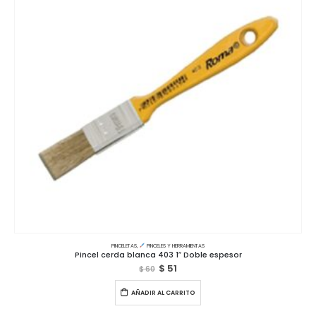
PINCELETAS
,
PINCELES Y HERRAMIENTAS
Pincel cerda blanca 403 1″ Doble espesor
$
51
$
60
AÑADIR AL CARRITO