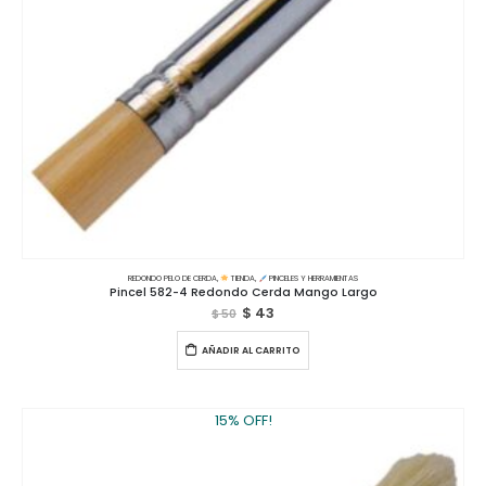
REDONDO PELO DE CERDA
,
TIENDA
,
PINCELES Y HERRAMIENTAS
Pincel 582-4 Redondo Cerda Mango Largo
$
43
$
50
AÑADIR AL CARRITO
15% OFF!