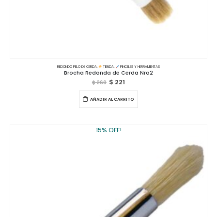
REDONDO PELO DE CERDA
,
TIENDA
,
PINCELES Y HERRAMIENTAS
Brocha Redonda de Cerda Nro2
$
221
$
260
AÑADIR AL CARRITO
15% OFF!