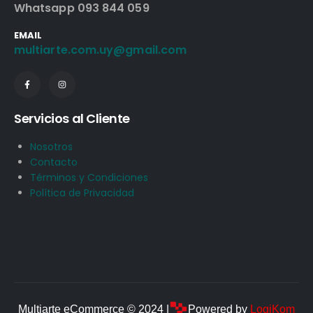
Whatsapp 093 844 059
EMAIL
multiarte.com.uy@gmail.com
Servicios al Cliente
Nosotros
Contacto
Términos y Condiciones
Política de Privacidad
Multiarte eCommerce © 2024 |
Powered by
LogiKom