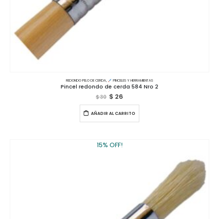
REDONDO PELO DE CERDA
,
PINCELES Y HERRAMIENTAS
Pincel redondo de cerda 584 Nro 2
$
26
$
30
AÑADIR AL CARRITO
15% OFF!