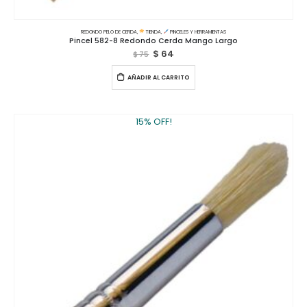
REDONDO PELO DE CERDA
,
TIENDA
,
PINCELES Y HERRAMIENTAS
Pincel 582-8 Redondo Cerda Mango Largo
$
64
$
75
AÑADIR AL CARRITO
15% OFF!