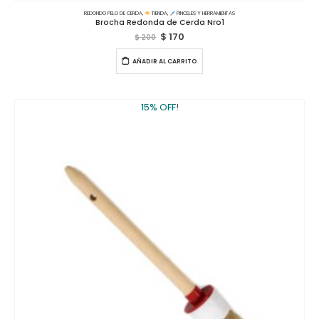
REDONDO PELO DE CERDA
,
TIENDA
,
PINCELES Y HERRAMIENTAS
Brocha Redonda de Cerda Nro1
$
170
$
200
AÑADIR AL CARRITO
15% OFF!