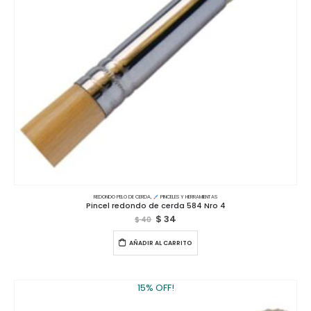
REDONDO PELO DE CERDA
,
PINCELES Y HERRAMIENTAS
Pincel redondo de cerda 584 Nro 4
$
34
$
40
AÑADIR AL CARRITO
15% OFF!