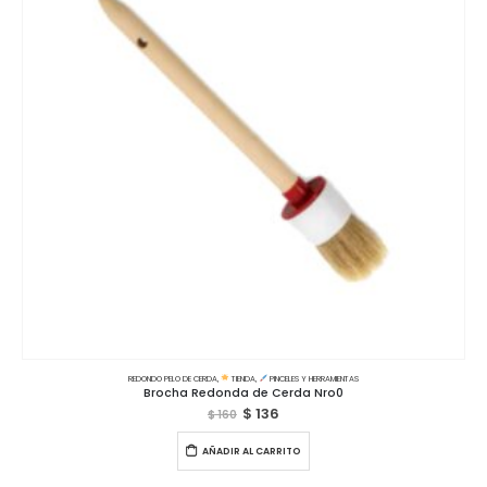
REDONDO PELO DE CERDA
,
TIENDA
,
PINCELES Y HERRAMIENTAS
Brocha Redonda de Cerda Nro0
$
136
$
160
AÑADIR AL CARRITO