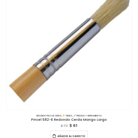
REDONDO PELO DE CERDA
,
TIENDA
,
PINCELES Y HERRAMIENTAS
Pincel 582-6 Redondo Cerda Mango Largo
$
61
$
72
AÑADIR AL CARRITO