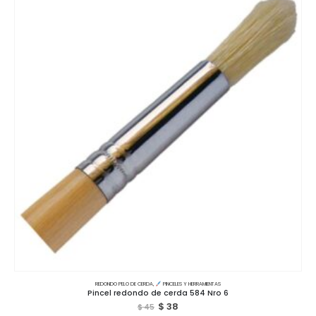
REDONDO PELO DE CERDA
,
PINCELES Y HERRAMIENTAS
Pincel redondo de cerda 584 Nro 6
$
38
$
45