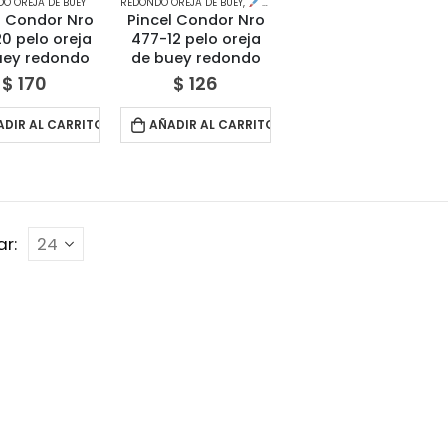
O OREJA DE BUEY
REDONDO OREJA DE BUEY
,
PINCELES Y HERRAMIENTAS
l Condor Nro
Pincel Condor Nro
0 pelo oreja
477-12 pelo oreja
uey redondo
de buey redondo
$
170
$
126
ADIR AL CARRITO
AÑADIR AL CARRITO
r: