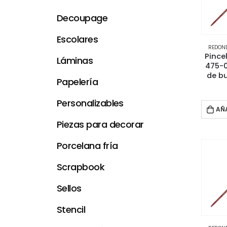
Decoupage
Escolares
REDOND
Pince
Láminas
475-0
de b
Papelería
Personalizables
AÑ
Piezas para decorar
Porcelana fría
Scrapbook
Sellos
Stencil