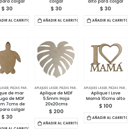
 para colgar
colgar
alto para colgar
$
30
$
30
$
30
ADIR AL CARRITO
AÑADIR AL CARRITO
AÑADIR AL CARRITO
 LASER
,
PIEZAS PARA DECORAR
APLIQUES LASER
,
TIENDA
,
PIEZAS PARA DECORAR
APLIQUES LASER
,
TIENDA
,
PIEZAS PARA DECORAR
que de mar
Aplique de MDF
Aplique I Love
uga de MDF
5.5mm Hoja
Mamá 10cms alto
mm 7cms de
20x20cms
$
100
 para colgar
$
200
$
30
AÑADIR AL CARRITO
AÑADIR AL CARRITO
ADIR AL CARRITO