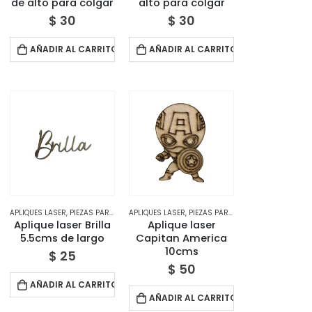
de alto para colgar
alto para colgar
$
30
$
30
AÑADIR AL CARRITO
AÑADIR AL CARRITO
APLIQUES LASER
,
TIENDA
,
PIEZAS PARA DECORAR
APLIQUES LASER
,
TIENDA
,
PIEZAS PARA DECORAR
,
TIENDA
Aplique laser Brilla
Aplique laser
5.5cms de largo
Capitan America
10cms
$
25
$
50
AÑADIR AL CARRITO
AÑADIR AL CARRITO