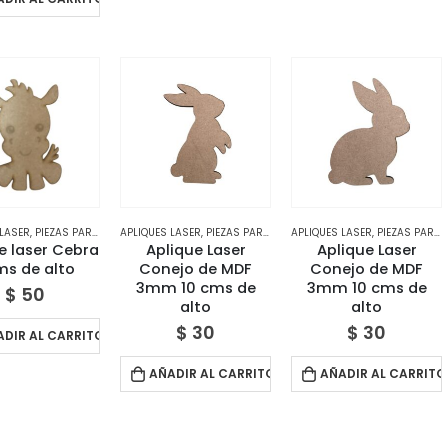
 LASER
,
PIEZAS PARA DECORAR
APLIQUES LASER
,
TIENDA
,
PIEZAS PARA DECORAR
APLIQUES LASER
,
TIENDA
,
PIEZAS PARA DECORAR
e laser Cebra
Aplique Laser
Aplique Laser
s de alto
Conejo de MDF
Conejo de MDF
3mm 10 cms de
3mm 10 cms de
$
50
alto
alto
$
30
$
30
ADIR AL CARRITO
AÑADIR AL CARRITO
AÑADIR AL CARRITO