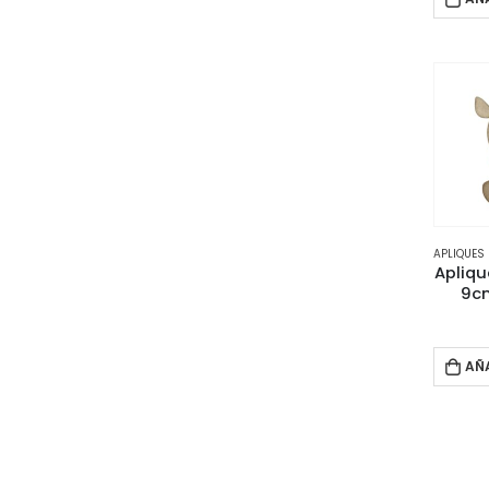
APLIQUES
Apliqu
9cm
AÑ