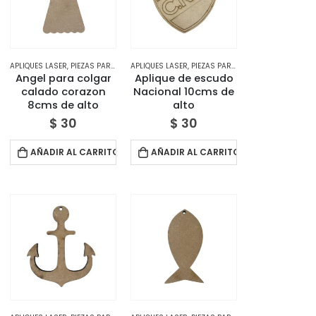
APLIQUES LASER
,
TIENDA
,
PIEZAS PARA DECORAR
APLIQUES LASER
,
TIENDA
,
PIEZAS PARA DECORAR
,
TIENDA
Angel para colgar
Aplique de escudo
calado corazon
Nacional 10cms de
8cms de alto
alto
$
30
$
30
AÑADIR AL CARRITO
AÑADIR AL CARRITO