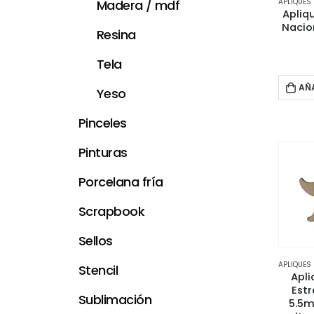
APLIQUES
Madera / mdf
Apliq
Nacio
Resina
Tela
AÑ
Yeso
Pinceles
Pinturas
Porcelana fría
Scrapbook
Sellos
APLIQUES
Stencil
Apli
Estr
Sublimación
5.5