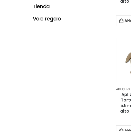
alto
Tienda
Vale regalo
AÑ
APLIQUES
Apli
Tort
5.5
alto
AÑ