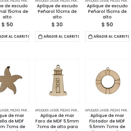
 LASER
,
PIEZAS PARA DECORAR
APLIQUES LASER
,
TIENDA
,
PIEZAS PARA DECORAR
APLIQUES LASER
,
TIENDA
,
PIEZAS PARA DECORAR
ue de escudo
Aplique de escudo
Aplique de escudo
nal 15cms de
Peñarol 10cms de
Peñarol 15cms de
alto
alto
alto
$
50
$
30
$
50
ADIR AL CARRITO
AÑADIR AL CARRITO
AÑADIR AL CARRITO
 LASER
,
PIEZAS PARA DECORAR
APLIQUES LASER
,
TIENDA
,
PIEZAS PARA DECORAR
APLIQUES LASER
,
TIENDA
,
PIEZAS PARA DECORAR
que de mar
Aplique de mar
Aplique de mar
ella de MDF
Faro de MDF 5.5mm
Flotador de MDF
mm 7cms de
7cms de alto para
5.5mm 7cms de