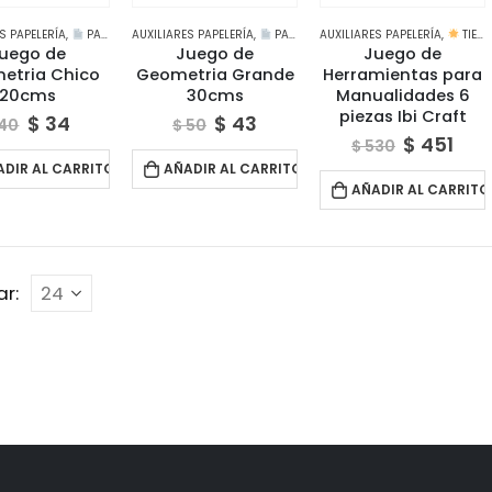
S PAPELERÍA
,
PAPELERÍA CREATIVA
AUXILIARES PAPELERÍA
,
PAPELERÍA CREATIVA
AUXILIARES PAPELERÍA
,
TIENDA
uego de
Juego de
Juego de
etria Chico
Geometria Grande
Herramientas para
20cms
30cms
Manualidades 6
piezas Ibi Craft
$
34
$
43
40
$
50
$
451
$
530
ADIR AL CARRITO
AÑADIR AL CARRITO
AÑADIR AL CARRITO
r: