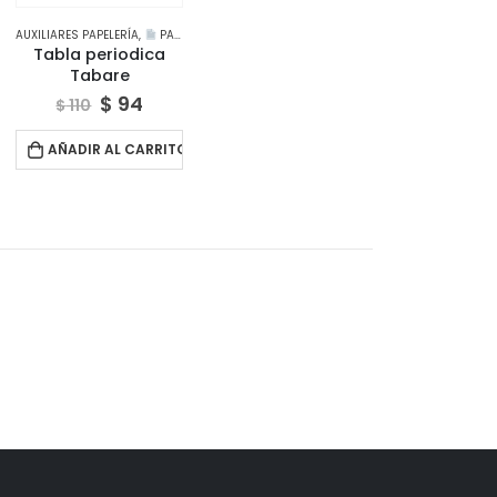
,
AUXILIARES PAPELERÍA
PAPELERÍA CREATIVA
,
PAPELERÍA CREATIVA
Tabla periodica
Tabare
$
94
$
110
AÑADIR AL CARRITO