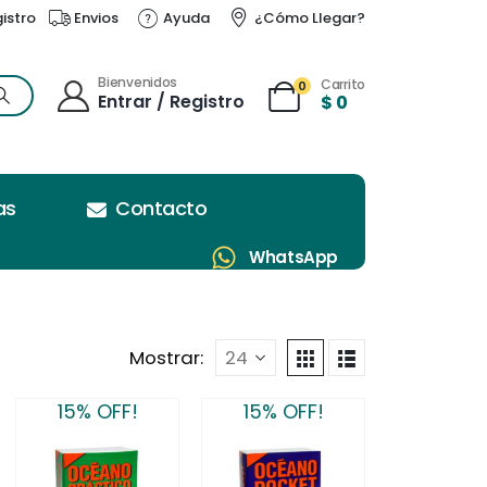
gistro
Envios
Ayuda
¿Cómo Llegar?
Bienvenidos
Carrito
0
Entrar / Registro
$
0
as
Contacto
WhatsApp
Mostrar:
15% OFF!
15% OFF!