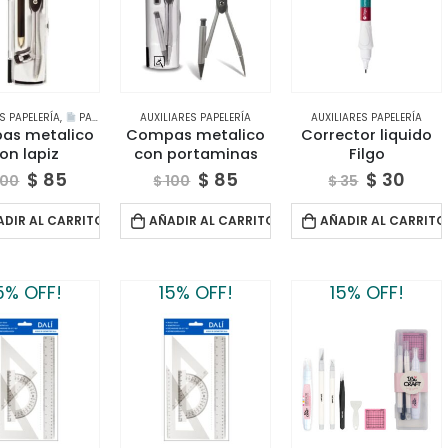
S PAPELERÍA
,
PAPELERÍA CREATIVA
AUXILIARES PAPELERÍA
AUXILIARES PAPELERÍA
as metalico
Compas metalico
Corrector liquido
on lapiz
con portaminas
Filgo
$
85
$
85
$
30
100
$
100
$
35
ADIR AL CARRITO
AÑADIR AL CARRITO
AÑADIR AL CARRITO
5% OFF!
15% OFF!
15% OFF!