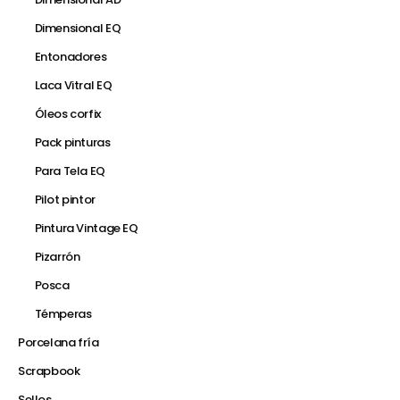
Dimensional EQ
Entonadores
Laca Vitral EQ
Óleos corfix
Pack pinturas
Para Tela EQ
Pilot pintor
Pintura Vintage EQ
Pizarrón
Posca
Témperas
Porcelana fría
Scrapbook
Sellos