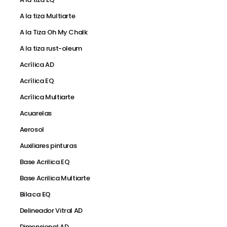
A la tiza Multiarte
A la Tiza Oh My Chalk
A la tiza rust-oleum
Acrílica AD
Acrílica EQ
Acrílica Multiarte
Acuarelas
Aerosol
Auxiliares pinturas
Base Acrilica EQ
Base Acrilica Multiarte
Bilaca EQ
Delineador Vitral AD
Dimensional AD