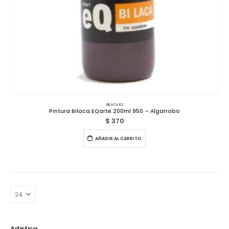
BILACA EQ
Pintura Bilaca EQarte 200ml 950 – Algarrobo
$
370
AÑADIR AL CARRITO
Artistica