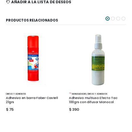
AÑADIR A LA LISTA DE DESEOS
PRODUCTOS RELACIONADOS
MANUALIDADES
,
CINTAS Y ADHESIVOS
,
TIENDA
MANUALIDADES
,
CINTAS Y ADHESIVOS
Cinta Adhesiva 48mm x 40mts
Adhesivo multiuso Efecto Tac
ll
Transparente
100grs con difusor Monocol
$
140
$
390