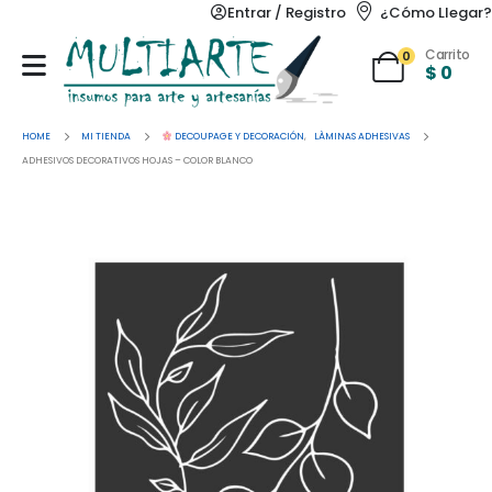
Entrar / Registro
¿Cómo Llegar?
Carrito
0
$
0
HOME
MI TIENDA
DECOUPAGE Y DECORACIÓN
,
LÀMINAS ADHESIVAS
ADHESIVOS DECORATIVOS HOJAS – COLOR BLANCO