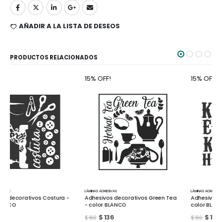
AÑADIR A LA LISTA DE DESEOS
PRODUCTOS RELACIONADOS
15% OFF!
15% OFF!
LÀMINAS ADHESIVAS
LÀMINAS ADHESIVAS
Adhesivos decorativos Green Tea
Adhesivos decorativos Kitchen -
- color BLANCO
color BLANCO
$
136
$
136
$
160
$
160