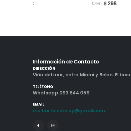
$
298
$
350
Información de Contacto
DIRECCIÓN
Viña del mar, entre Miami y Belen. El bos
TELÉFONO
Whatsapp 093 844 059
EMAIL
multiarte.com.uy@gmail.com