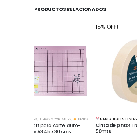
PRODUCTOS RELACIONADOS
15% OFF!
15% O
MANUALIDADES
,
CINTAS Y ADHESIVOS
,
TIENDA
TANTES
,
TIENDA
MANUA
Cinta de pintor Truper 48mm x
te, auto-
Lija a
50mts
0 cms
$
$
60