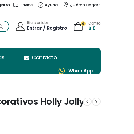
gistro
Envios
Ayuda
¿Cómo Llegar?
Bienvenidos
Carrito
0
Entrar / Registro
$
0
as
Contacto
WhatsApp
rativos Holly Jolly