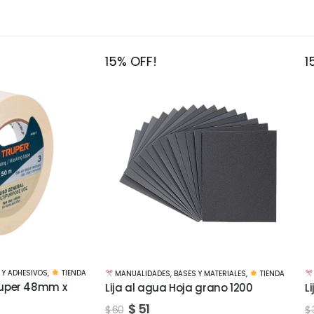
FF!
15% OFF!
LIDADES
,
BASES Y MATERIALES
,
TIENDA
MANUALIDADES
,
BASES Y MATERIALES
,
l agua Hoja grano 1200
Lija al agua Hoja grano 240
51
$
26
$
30