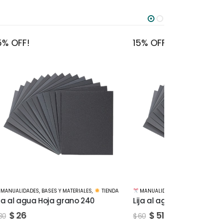
15% OFF!
15% OFF!
TIENDA
MANUALIDADES
,
BASES Y MATERIALES
,
TIENDA
MANUALIDADE
Lija al agua Hoja grano 2500
Maquina de 
$
51
$
153
$
60
$
180