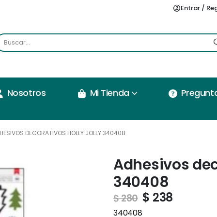
Entrar / Re
Nosotros
Mi Tienda
Pregunt
HESIVOS DECORATIVOS HOLLY JOLLY 340408
Adhesivos deco
340408
$
238
$
280
340408