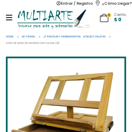
Entrar / Registro
¿Cómo Llegar?
Carrito
0
$
0
HOME
MI TIENDA
PINCELES Y HERRAMIENTAS
,
ATRILES Y PALETAS
ATRIL DE MESA DE MADERA CON CAJON V22