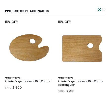
PRODUCTOS RELACIONADOS
15% OFF!
15% OFF!
ATRILES Y PALETAS
ATRILES Y PALETAS
Paleta Goya madera 25 x 30 cms
Paleta Goya Plastica rectangular
Rectangular
10 Lugares
$
293
$
111
$
345
$
130