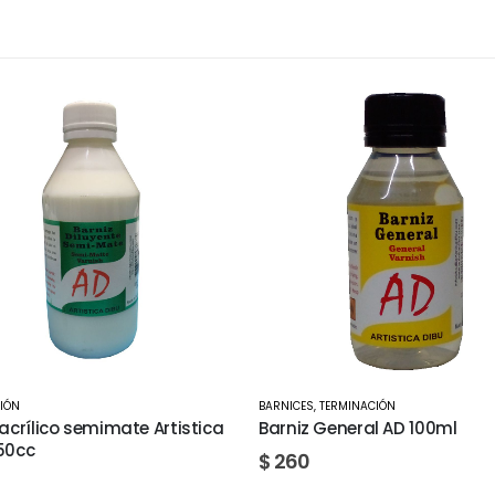
,
TERMINACIÓN
TERMINACIÓN
 General AD 100ml
Barniz general Brillante Corfi
250cc
$
700