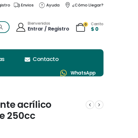
gistro
Envios
Ayuda
¿Cómo Llegar?
Bienvenidos
Carrito
0
Entrar / Registro
$
0
as
Contacto
WhatsApp
nte acrílico
te 250cc