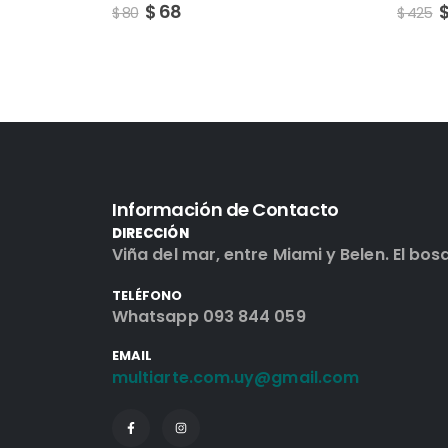
$
361
$
425
Información de Contacto
DIRECCIÓN
Viña del mar, entre Miami y Belen. El bos
TELÉFONO
Whatsapp 093 844 059
EMAIL
multiarte.com.uy@gmail.com