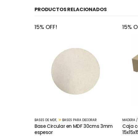
PRODUCTOS RELACIONADOS
15% OFF!
15% O
CORAR
MADERA / MDF
,
BASES PARA DECORAR
TELA
,
B
 30cms 3mm
Caja con tapa Capuchon
Delant
15x15x15cms
$
590