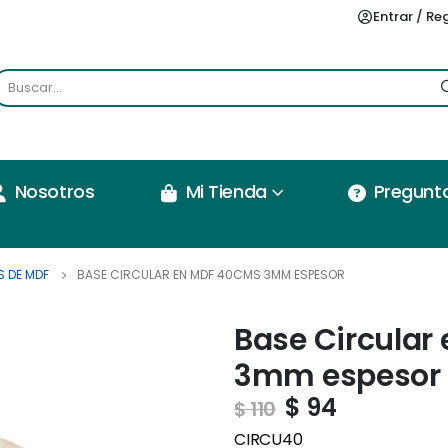
Entrar / Re
Nosotros
Mi Tienda
Pregunt
S DE MDF
BASE CIRCULAR EN MDF 40CMS 3MM ESPESOR
Base Circular
3mm espesor
$
94
$
110
CIRCU40