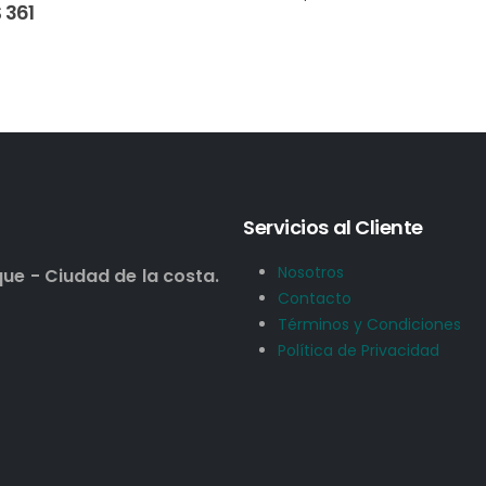
$
162
$
190
Servicios al Cliente
Nosotros
que - Ciudad de la costa.
Contacto
Términos y Condiciones
Política de Privacidad