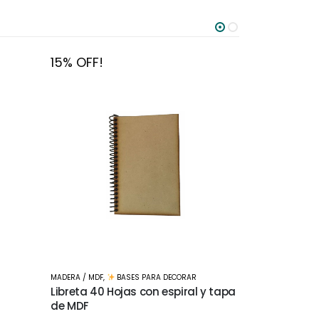
15% OFF!
15% OFF!
MADERA / MDF
,
BASES PARA DECORAR
MADERA / MDF
,
 y tapa
Pez de MDF 3mm 40cms largo
Tirador Tap
$
213
$
17
$
250
$
20