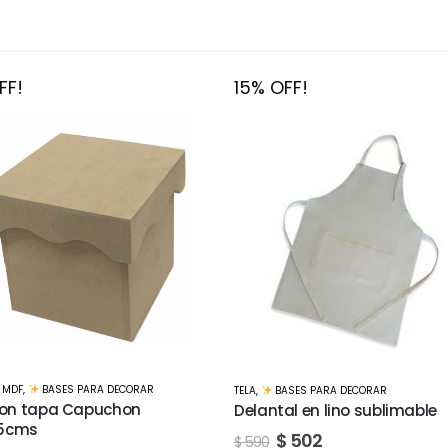
FF!
15% OFF!
MADERA / MDF
,
BASES PARA DECORAR
ASES PARA DECORAR
Libreta 40 Hojas con espiral
al en lino sublimable
de MDF
$
502