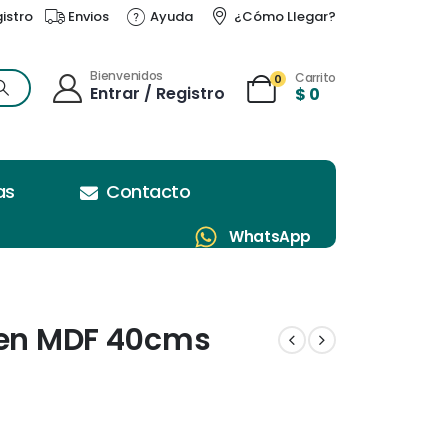
gistro
Envios
Ayuda
¿Cómo Llegar?
Bienvenidos
Carrito
0
Entrar / Registro
$
0
as
Contacto
WhatsApp
 en MDF 40cms