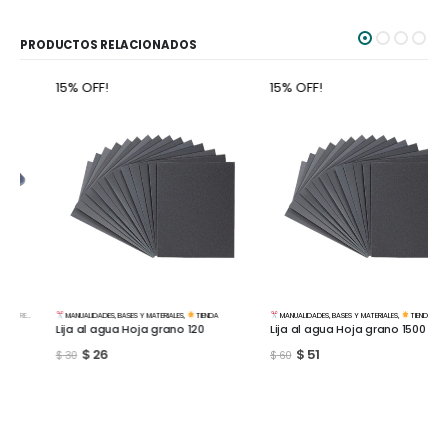
PRODUCTOS RELACIONADOS
15% OFF!
15% OFF!
MANUALIDADES
,
BASES Y MATERIALES
,
TIENDA
MANUALIDADES
,
BASES Y MATERIALES
,
TIENDA
Lija al agua Hoja grano 120
Lija al agua Hoja grano 1500
$
26
$
51
$
30
$
60