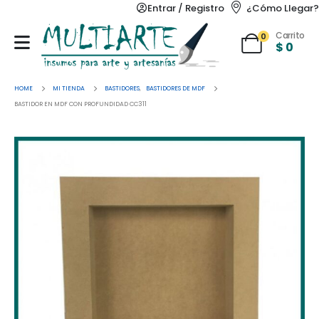
Entrar / Registro
¿Cómo Llegar?
Carrito
0
$
0
HOME
MI TIENDA
BASTIDORES
,
BASTIDORES DE MDF
BASTIDOR EN MDF CON PROFUNDIDAD CC311