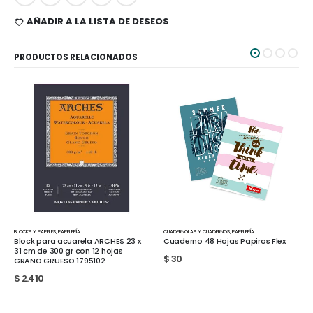
AÑADIR A LA LISTA DE DESEOS
PRODUCTOS RELACIONADOS
CKS Y PAPELES
,
PAPELERÍA
CUADERNOLAS Y CUADERNOS
,
PAPELERÍA
CUADERN
ock para acuarela ARCHES 23 x
Cuaderno 48 Hojas Papiros Flex
Forro
 cm de 300 gr con 12 hojas
$
30
$
25
RANO GRUESO 1795102
2.410