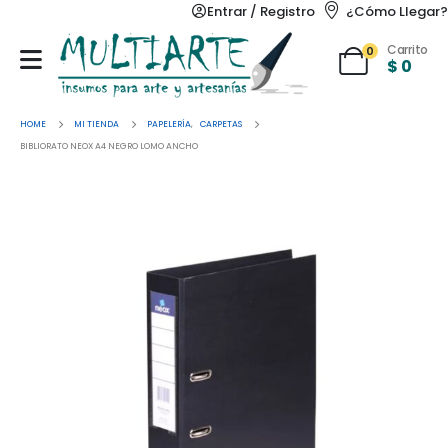
Entrar / Registro
¿Cómo Llegar?
Carrito
0
$
0
HOME
MI TIENDA
PAPELERÍA
,
CARPETAS
BIBLIORATO NEOX A4 NEGRO LOMO ANCHO