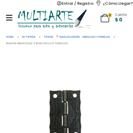
Entrar / Registro
¿Cómo Llegar?
Carrito
0
$
0
HOME
MI TIENDA
TIENDA
,
MANUALIDADES
,
ARGOLLAS Y HERRAJES
BISAGRA BRONCEADA 3.5CMS INCLUYE TORNILLOS