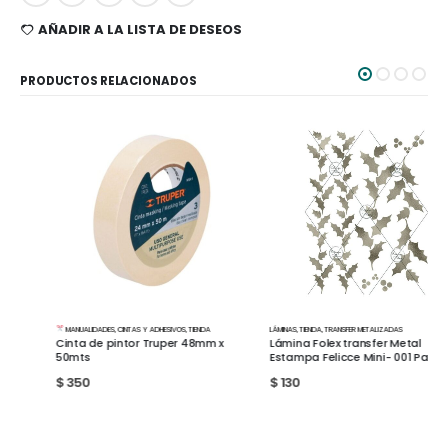
AÑADIR A LA LISTA DE DESEOS
PRODUCTOS RELACIONADOS
MANUALIDADES
,
CINTAS Y ADHESIVOS
,
TIENDA
LÁMINAS
,
TIENDA
,
TRANSFER METALIZADAS
Cinta de pintor Truper 48mm x
Lámina Folex transfer Metal
50mts
Estampa Felicce Mini- 001 Pateado
$
350
$
130