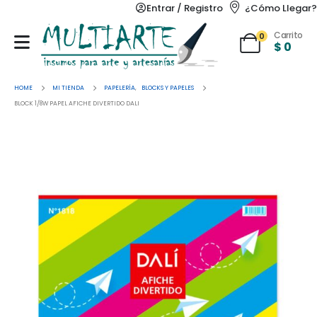
Entrar / Registro
¿Cómo Llegar?
Carrito
0
$
0
HOME
MI TIENDA
PAPELERÍA
,
BLOCKS Y PAPELES
BLOCK 1/8W PAPEL AFICHE DIVERTIDO DALI