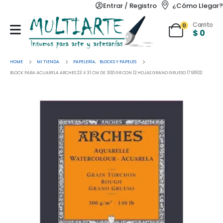
Entrar / Registro
¿Cómo Llegar?
Carrito
0
$
0
HOME
MI TIENDA
PAPELERÍA
,
BLOCKS Y PAPELES
BLOCK PARA ACUARELA ARCHES 23 X 31 CM DE 300 GR CON 12 HOJAS GRANO GRUESO 1795102