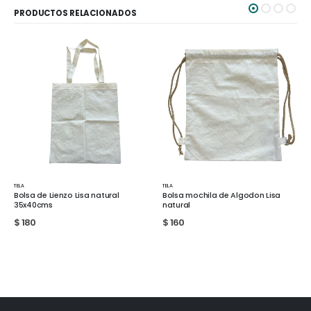
PRODUCTOS RELACIONADOS
TELA
TELA
Cartuchera de lino sublimable
Bolsa mochila de Algodon Lisa
grande
natural
$
210
$
160