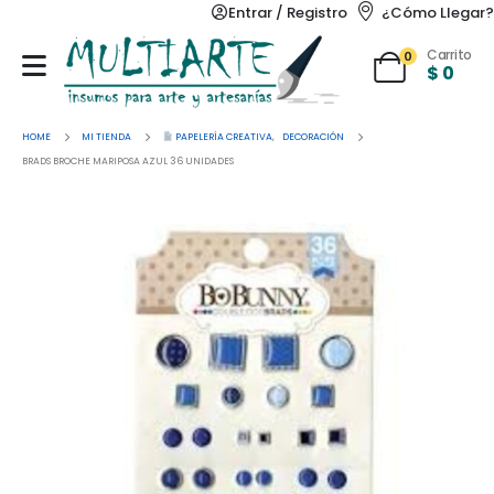
Entrar / Registro
¿Cómo Llegar?
Carrito
0
$
0
HOME
MI TIENDA
PAPELERÍA CREATIVA
,
DECORACIÓN
BRADS BROCHE MARIPOSA AZUL 36 UNIDADES