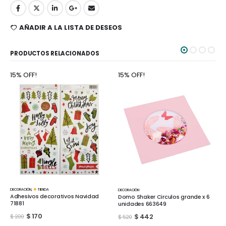
AÑADIR A LA LISTA DE DESEOS
PRODUCTOS RELACIONADOS
15% OFF!
15% OFF!
DECORACIÓN
DECORACIÓN
Kit de tarjetas de carton Fill in the
Domo Shaker Circulos grande x 6
Blank 312063
unidades 663649
$
1.105
$
442
$
1.300
$
520