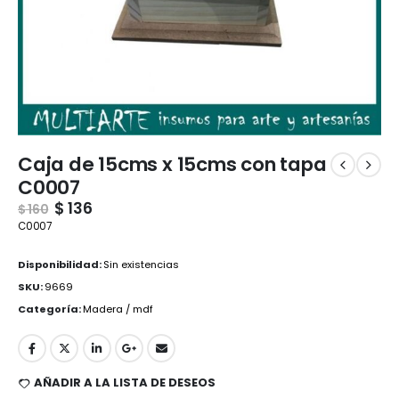
Caja de 15cms x 15cms con tapa
C0007
$
136
$
160
C0007
Disponibilidad:
Sin existencias
SKU:
9669
Categoría:
Madera / mdf
AÑADIR A LA LISTA DE DESEOS