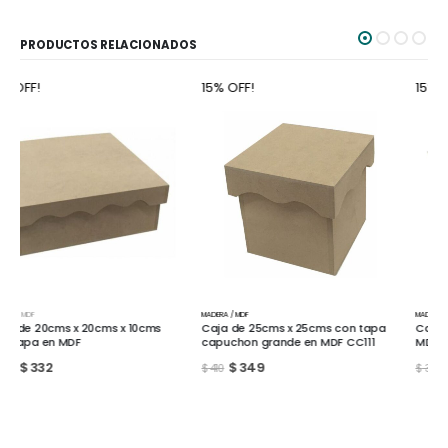
PRODUCTOS RELACIONADOS
15% OFF!
15% OFF!
MADERA / MDF
MADERA / MDF
Caja de 25cms x 25cms con tapa
Cajón de 20cms x 30cms sin asa
capuchon grande en MDF CC111
MDF CC265
$
349
$
332
$
410
$
390