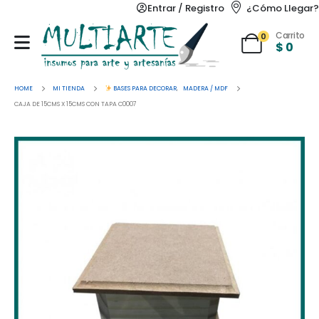
Entrar / Registro
¿Cómo Llegar?
Carrito
0
$
0
HOME
MI TIENDA
BASES PARA DECORAR
,
MADERA / MDF
CAJA DE 15CMS X 15CMS CON TAPA C0007