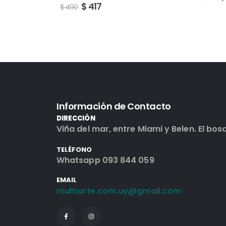
$
417
$
490
Información de Contacto
DIRECCIÓN
Viña del mar, entre Miami y Belen. El bos
TELÉFONO
Whatsapp 093 844 059
EMAIL
multiarte.com.uy@gmail.com