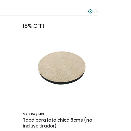
15% OFF!
15% OFF!
MADERA / MDF
MADERA / MDF
Tapa para lata chica 8cms (no
Tapa para 
incluye tirador)
(no incluye 