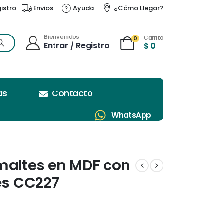
gistro
Envios
Ayuda
¿Cómo Llegar?
Bienvenidos
Carrito
0
Entrar / Registro
$
0
as
Contacto
WhatsApp
maltes en MDF con
es CC227