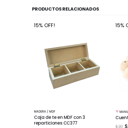
PRODUCTOS RELACIONADOS
15% OFF!
15% O
MADERA / MDF
MANUA
s con tapa
Caja de te en MDF con 3
Cuent
DF CC111
reparticiones CC377
$
$
20