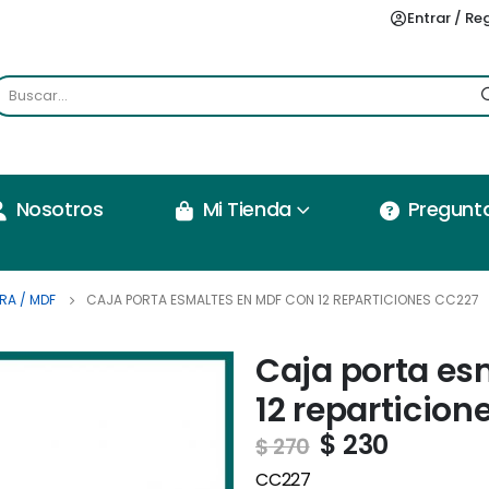
Entrar / Re
Nosotros
Mi Tienda
Pregunt
RA / MDF
CAJA PORTA ESMALTES EN MDF CON 12 REPARTICIONES CC227
Caja porta es
12 reparticion
$
230
$
270
CC227