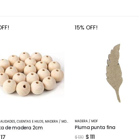
FF!
15% OFF!
MADERA / MDF
LIDADES
,
CUENTAS E HILOS
,
MADERA / MDF
,
TIENDA
Pluma punta fina
a de madera 2cm
$
111
17
$
130