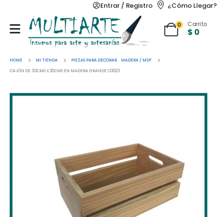
Entrar / Registro
¿Cómo Llegar?
Carrito
0
$
0
HOME
MI TIENDA
PIEZAS PARA DECORAR
,
MADERA / MDF
CAJÓN DE 30CMS X 20CMS EN MADERA GRANDE C0023