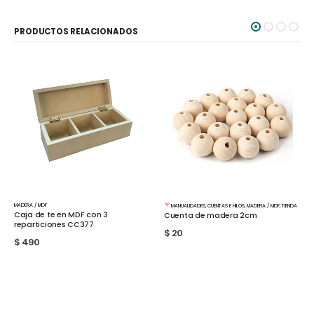
PRODUCTOS RELACIONADOS
MADERA / MDF
MANUALIDADES
,
CUENTAS E HILOS
,
MADERA / MDF
,
TIENDA
Marco de MDF A2
Cuenta de madera 2cm
$
1.350
$
20