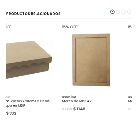
PRODUCTOS RELACIONADOS
15% OFF!
15% OFF!
MADERA / MDF
MADERA / MDF
Marco de MDF A2
Marco de MDF A4
$
1.148
$
442
$
1.350
$
520