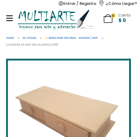
Entrar / Registro
¿Cómo Llegar?
Carrito
0
$
0
HOME
MI TIENDA
BASES PARA DECORAR
,
MADERA / MDF
CAJONERA EN MDF DOS CAJONES CC593