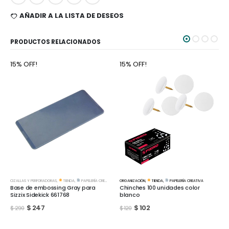
AÑADIR A LA LISTA DE DESEOS
PRODUCTOS RELACIONADOS
15% OFF!
15% OFF!
IVA
ORGANIZACIÓN
,
TIENDA
,
PAPELERÍA CREATIVA
ORGANIZACIÓN
,
TIENDA
,
PAPELERÍA CREATIVA
Chinches 100 unidades color
Chinches 100 unidades color
blanco
surtidos
$
102
$
102
$
120
$
120