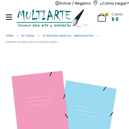
Entrar / Registro
¿Cómo Llegar?
Carrito
0
$
0
HOME
MI TIENDA
PAPELERÍA CREATIVA
,
ORGANIZACIÓN
CARPETA A4 CON ELASTICO CELESTE PASTEL