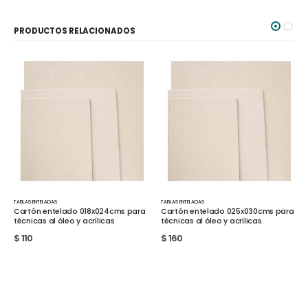
PRODUCTOS RELACIONADOS
ELADAS
TABLAS ENTELADAS
TABLAS ENTELADAS
 entelado 018x024cms para
Cartón entelado 025x030cms para
Cartón en
 al óleo y acrílicas
técnicas al óleo y acrílicas
para técnic
$
160
$
230