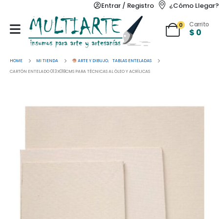
Entrar / Registro
¿Cómo Llegar?
Carrito
0
$
0
HOME
MI TIENDA
ARTE Y DIBUJO
,
TABLAS ENTELADAS
CARTÓN ENTELADO 013X018CMS PARA TÉCNICAS AL ÓLEO Y ACRÍLICAS