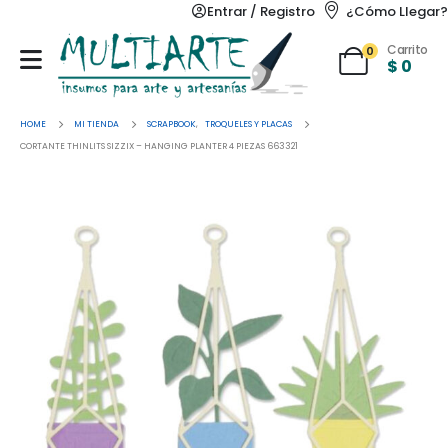
Entrar / Registro
¿Cómo Llegar?
Carrito
0
$
0
HOME
MI TIENDA
SCRAPBOOK
,
TROQUELES Y PLACAS
CORTANTE THINLITS SIZZIX – HANGING PLANTER 4 PIEZAS 663321