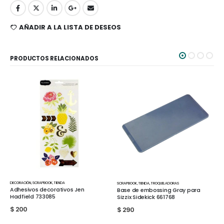
AÑADIR A LA LISTA DE DESEOS
PRODUCTOS RELACIONADOS
SCRAPBOOK
,
TIENDA
,
TROQUELADORAS
ORGANIZACION
,
SCRAPBOOK
Base de embossing Gray para
Desk Pad doble cara Ibi Craft
Sizzix Sidekick 661768
$
640
$
290