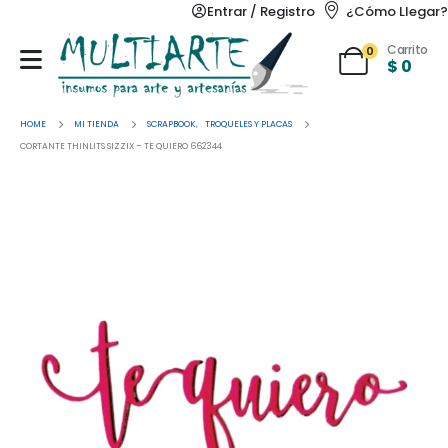
Entrar / Registro
¿Cómo Llegar?
Carrito
0
$
0
HOME
MI TIENDA
SCRAPBOOK
,
TROQUELES Y PLACAS
CORTANTE THINLITS SIZZIX – TE QUIERO 662344