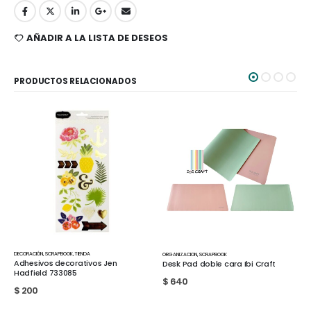
AÑADIR A LA LISTA DE DESEOS
PRODUCTOS RELACIONADOS
OOK
,
TIENDA
ORGANIZACION
,
SCRAPBOOK
ORGANIZACION
,
SCRAPBOOK
corativos Jen
Desk Pad doble cara Ibi Craft
Flor Menta con 1
085
R 660491
$
640
$
2.140