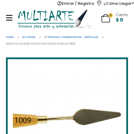
Entrar / Registro
¿Cómo Llegar?
Carrito
0
$
0
HOME
MI TIENDA
PINCELES Y HERRAMIENTAS
,
ESPÁTULAS
ESPÁTULA AD PARA PINTAR CON ÓLEOS O ACRÍLICA 1009