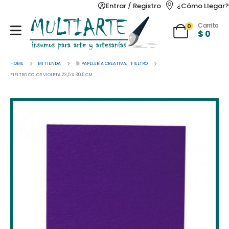
Entrar / Registro
¿Cómo Llegar?
Carrito
0
$
0
HOME
MI TIENDA
PAPELERÍA CREATIVA
,
FIELTRO
FIELTRO COLOR VIOLETA 23,5 X 30,5 CM