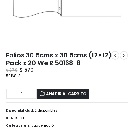
Folios 30.5cms x 30.5cms (12×12)
Pack x 20 We R 50168-8
$
570
$
670
50168-8
AÑADIR AL CARRITO
Disponibilidad:
2 disponibles
SKU:
10581
Categoría:
Encuadernación