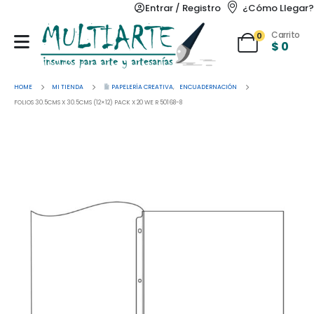
Entrar / Registro
¿Cómo Llegar?
Carrito
0
$
0
HOME
MI TIENDA
PAPELERÍA CREATIVA
,
ENCUADERNACIÓN
FOLIOS 30.5CMS X 30.5CMS (12×12) PACK X 20 WE R 50168-8