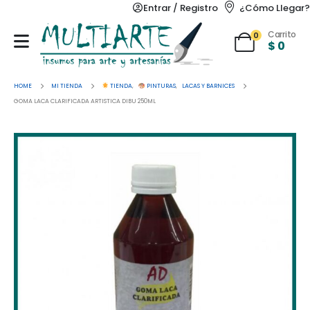
Entrar / Registro
¿Cómo Llegar?
Carrito
0
$
0
HOME
MI TIENDA
TIENDA
,
PINTURAS
,
LACAS Y BARNICES
GOMA LACA CLARIFICADA ARTISTICA DIBU 250ML