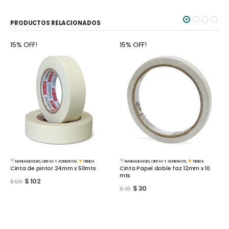
PRODUCTOS RELACIONADOS
15% OFF!
15% OFF!
MANUALIDADES
,
CINTAS Y ADHESIVOS
,
TIENDA
MANUALIDADES
,
CINTAS Y ADHESIVOS
,
TIENDA
Cinta de pintor 24mm x 50mts
Cinta Papel doble faz 12mm x 10
mts
$
102
$
120
$
30
$
35