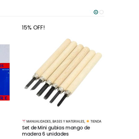
15% OFF!
15% OFF!
MANUALIDADES
,
BASES Y MATERIALES
,
TIENDA
TIENDA
MANUALIDADE
Set de Palitos de helado color
e
Tijera de co
natural x 50 unidades
788-6