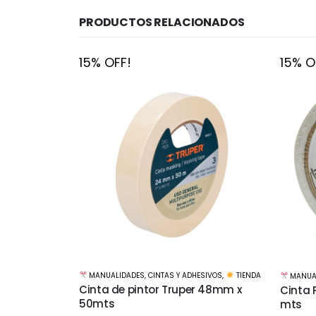
PRODUCTOS RELACIONADOS
15% OFF!
15% O
ESIVOS
,
TIENDA
MANUALIDADES
,
CINTAS Y ADHESIVOS
,
TIENDA
MANUA
r 48mm x
Cinta Papel doble faz 12mm x 10
Herraj
mts
bronc