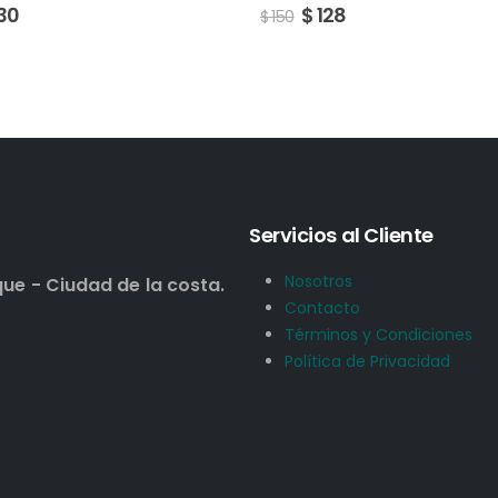
128
$
213
$
250
Servicios al Cliente
Nosotros
que - Ciudad de la costa.
Contacto
Términos y Condiciones
Política de Privacidad