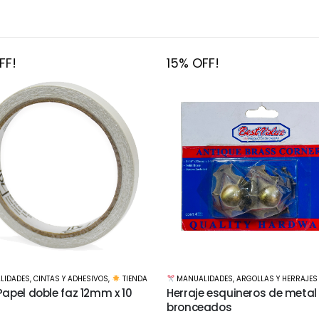
FF!
15% OFF!
LIDADES
,
ARGOLLAS Y HERRAJES
MANUALIDADES
,
BASES Y MATERIALES
,
e esquineros de metal
Set de Mini gubias mango d
eados
madera 6 unidades