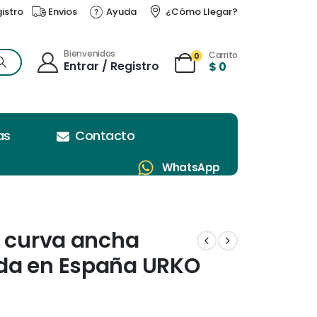
gistro
Envios
Ayuda
¿Cómo Llegar?
Bienvenidos
Carrito
0
Entrar / Registro
$
0
as
Contacto
WhatsApp
r curva ancha
da en España URKO