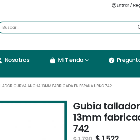
Entrar / Re
Nosotros
Mi Tienda
Pregunt
LLADOR CURVA ANCHA 13MM FABRICADA EN ESPAÑA URKO 742
Gubia tallado
13mm fabrica
742
$
1.522
$
1.790