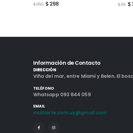
$
30
$
$
35
$
150
Información de Contacto
DIRECCIÓN
Viña del mar, entre Miami y Belen. El bos
TELÉFONO
Whatsapp 093 844 059
EMAIL
multiarte.com.uy@gmail.com