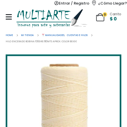
Entrar / Registro
¿Cómo Llegar?
Carrito
0
$
0
HOME
MI TIENDA
MANUALIDADES
,
CUENTAS E HILOS
HILO ENCERADO BOBINA 100GRS 180MTS APROX. COLOR BEIGE