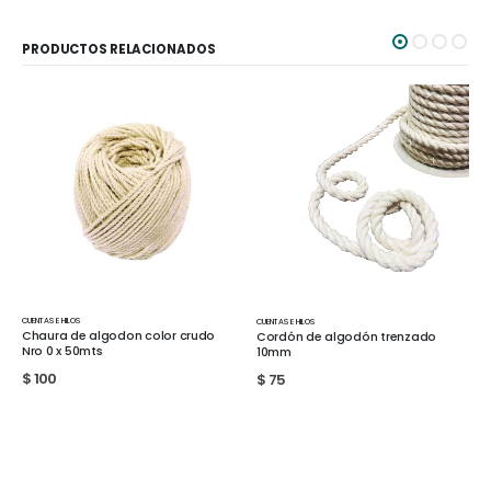
PRODUCTOS RELACIONADOS
CUENTAS E HILOS
MANUALIDADES
,
CUENTAS E HILOS
,
T
n color crudo
Cordón de algodón trenzado
Cuenta de madera 1.
10mm
$
5
$
75