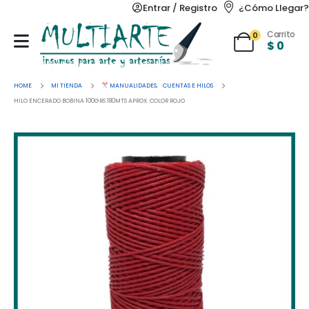
Entrar / Registro
¿Cómo Llegar?
Carrito
0
$
0
HOME
MI TIENDA
MANUALIDADES
,
CUENTAS E HILOS
HILO ENCERADO BOBINA 100GRS 180MTS APROX. COLOR ROJO