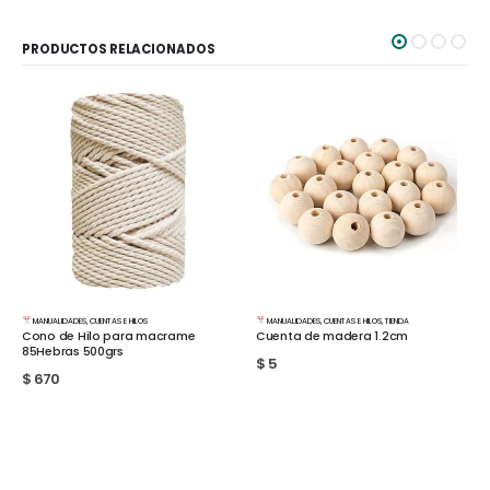
PRODUCTOS RELACIONADOS
MANUALIDADES
,
CUENTAS E HILOS
MANUALIDADES
,
CUENTAS E HILOS
,
TIENDA
Cono de Hilo para macrame
Cuenta de madera 1.2cm
85Hebras 500grs
$
5
$
670