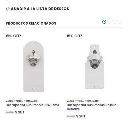
AÑADIR A LA LISTA DE DESEOS
PRODUCTOS RELACIONADOS
15% OFF!
15% OFF!
VARIOS
,
TIENDA
,
SUBLIMACIÓN
LAMINAS
,
SUBLIMACIÓN
cms
Destapador Sublimable Botella
Lamina de seda para sublimacion
8x19cms
50x50cms LS-19
$
281
$
85
$
330
$
100