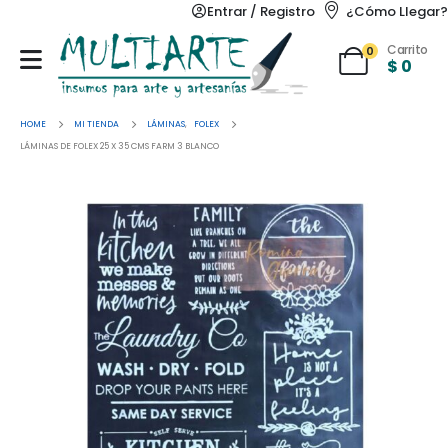
Entrar / Registro
¿Cómo Llegar?
Carrito
0
$
0
HOME
MI TIENDA
LÁMINAS
,
FOLEX
LÁMINAS DE FOLEX 25 X 35 CMS FARM 3 BLANCO