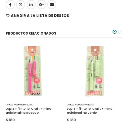
AÑADIR A LA LISTA DE DESEOS
PRODUCTOS RELACIONADOS
LAPICES Y GOMAS
,
PAPELERÍA
LAPICES Y GOMAS
a
Lapiz Infinito Ibi Craft + mina
Minas 0.7mm HB Filgo
adicional HB Verde
$
15
$
180