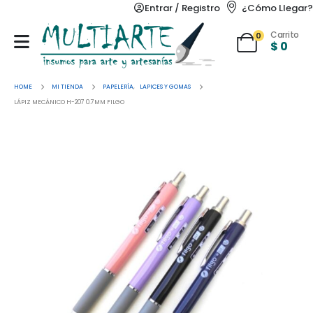
Entrar / Registro
¿Cómo Llegar?
Carrito
0
$
0
HOME
MI TIENDA
PAPELERÍA
,
LAPICES Y GOMAS
LÁPIZ MECÁNICO H-207 0.7MM FILGO