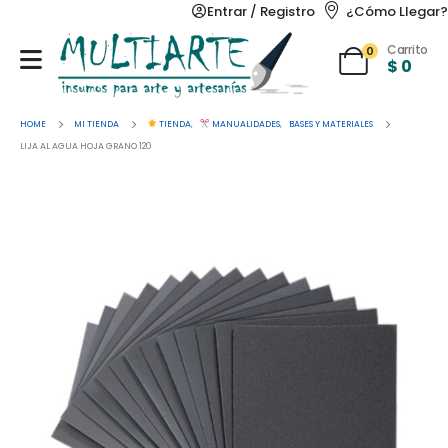
Entrar / Registro
¿Cómo Llegar?
Carrito
0
$
0
HOME
MI TIENDA
TIENDA
,
MANUALIDADES
,
BASES Y MATERIALES
LIJA AL AGUA HOJA GRANO 120