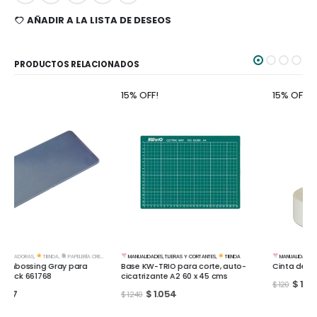
AÑADIR A LA LISTA DE DESEOS
PRODUCTOS RELACIONADOS
15% OFF!
15% OFF!
MANUALIDADES
,
TIJERAS Y CORTANTES
,
TIENDA
MANUALIDADES
,
CINTAS Y ADHESIVOS
,
TIENDA
Base KW-TRIO para corte, auto-
Cinta de pintor 24mm x 50mts
cicatrizante A2 60 x 45 cms
$
102
$
120
$
1.054
$
1.240