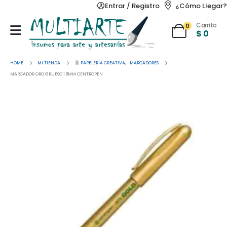
Entrar / Registro
¿Cómo Llegar?
Carrito
0
$
0
HOME
MI TIENDA
PAPELERÍA CREATIVA
,
MARCADORES
MARCADOR ORO GRUESO 1.8MM CENTROPEN