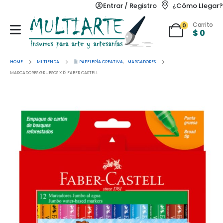
Entrar / Registro
¿Cómo Llegar?
Carrito
0
$
0
HOME
MI TIENDA
PAPELERÍA CREATIVA
,
MARCADORES
MARCADORES GRUESOS X 12 FABER CASTELL