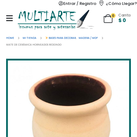
Entrar / Registro
¿Cómo Llegar?
Carrito
0
$
0
HOME
MI TIENDA
BASES PARA DECORAR
,
MADERA / MDF
MATE DE CERÁMICA HORNEADOS REDONDO