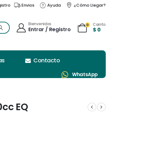
gistro
Envios
Ayuda
¿Cómo Llegar?
Bienvenidos
Carrito
0
Entrar / Registro
$
0
as
Contacto
WhatsApp
0cc EQ