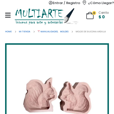
Entrar / Registro
¿Cómo Llegar?
Carrito
0
$
0
HOME
MI TIENDA
MANUALIDADES
,
MOLDES
MOLDE DE SILICONA ARDILLA