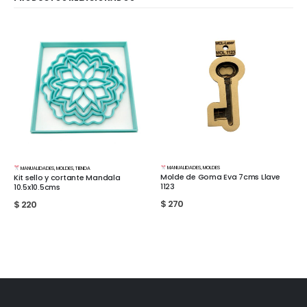
MANUALIDADES
,
MOLDES
MANUALIDADES
,
MOLDES
Molde de Goma Eva 7cms Llave
Molde de Goma Eva 7x7cms
ala
1123
Mayolica 1116
$
270
$
360