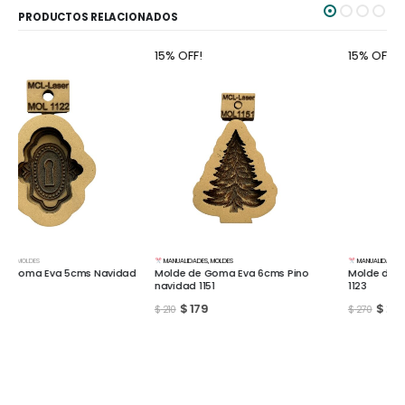
PRODUCTOS RELACIONADOS
15% OFF!
15% OFF!
MANUALIDADES
,
MOLDES
MANUALIDADES
,
MOLDES
d
Molde de Goma Eva 6cms Pino
Molde de Goma Eva 7cms Llave
navidad 1151
1123
$
179
$
230
$
210
$
270