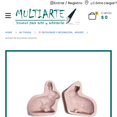
Entrar / Registro
¿Cómo Llegar?
Carrito
0
$
0
HOME
MI TIENDA
DECOUPAGE Y DECORACIÓN
,
MOLDES
MOLDE DE SILICONA CONEJO