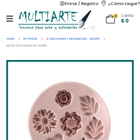
Entrar / Registro
¿Cómo Llegar?
Carrito
0
$
0
HOME
MI TIENDA
DECOUPAGE Y DECORACIÓN
,
MOLDES
MOLDE DE SILICONA SET FLORES