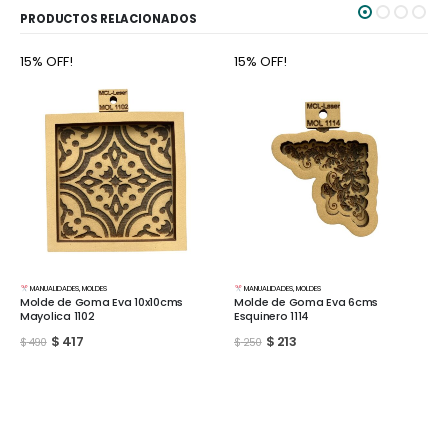
PRODUCTOS RELACIONADOS
15% OFF!
15% OFF!
MANUALIDADES
,
MOLDES
MANUALIDADES
,
MOLDES
Molde de Goma Eva 10x10cms
Molde de Goma Eva 6cms
Mayolica 1102
Esquinero 1114
$
417
$
213
$
490
$
250