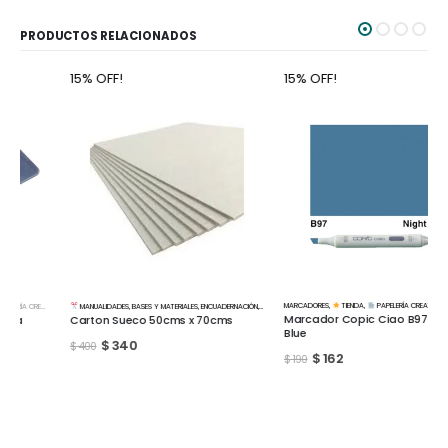
PRODUCTOS RELACIONADOS
15% OFF!
15% OFF!
MARCADORES
,
TIENDA
,
PAPELERÍA CREATIVA
MANUALIDADES
,
BASES Y MATERIALES
,
ENCUADERNACIÓN
,
TIENDA
,
PAPELERÍA CREATIVA
Marcador Copic Ciao B97 Night
Carton Sueco 50cms x 70cms
Blue
$
340
$
400
$
162
$
190