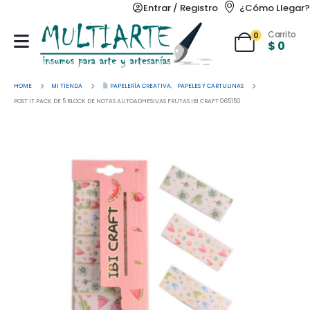
Entrar / Registro
¿Cómo Llegar?
Carrito
0
$
0
HOME
MI TIENDA
PAPELERÍA CREATIVA
,
PAPELES Y CARTULINAS
POST IT PACK DE 5 BLOCK DE NOTAS AUTOADHESIVAS FRUTAS IBI CRAFT 065150