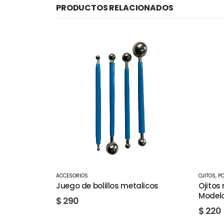
PRODUCTOS RELACIONADOS
OJITOS
,
OJITOS
,
PORCELANA FRÍA
,
TIENDA
Ojito
alicos
Ojitos realistas para Muñecos
Model
Modelo A17 12MM
$
22
$
220