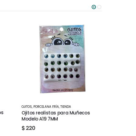
OJITOS
,
PORCELANA FRÍA
,
TIENDA
OJITOS
,
PORCELA
Ojitos realistas para Muñecos
cos
Ojitos rea
Modelo A4 9MM
Modelo A5
$
220
$
220