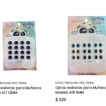
PORCELANA FRÍA
,
TIENDA
OJITOS
,
PORCELANA FRÍA
,
TIENDA
s realistas para Muñecos
Ojitos realistas para Muñe
o A18 9MM
Modelo A19 7MM
0
$
220